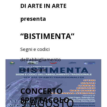
DI ARTE IN ARTE
presenta
“BISTIMENTA”
Segni e codici
dell'abbigliamento
tradizionale
CONCERTO
SPETTACOLO
9 AGOSTO